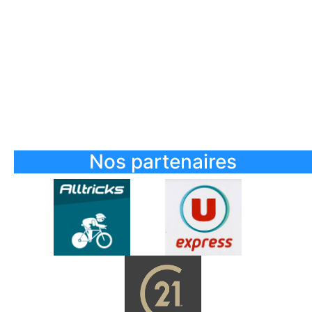
Nos partenaires
..........
..........